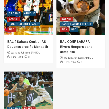
A LA UNE
AFRIQUE
BASKET
BASKET
BASKET AFRICA LEAGUE
BASKET AFRICA LEAGUE
FIBA
FIBA
NBA
BAL 4 Sahara Conf. : l’AS
BAL CONF SAHARA :
Douanes crucifie Monastir
Rivers Hoopers sans
complexe
Wahany Johnson SAMBOU
6 mai 2024
0
Wahany Johnson SAMBOU
6 mai 2024
0
A LA UNE
BASKET