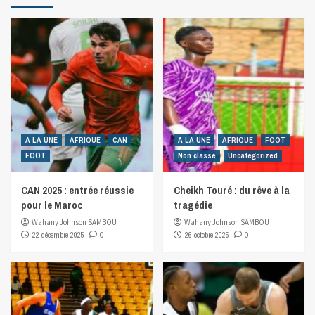
A LA UNE
AFRIQUE
CAN
A LA UNE
AFRIQUE
FOOT
FOOT
Non classé
Uncategorized
CAN 2025 : entrée réussie
Cheikh Touré : du rêve à la
pour le Maroc
tragédie
Wahany Johnson SAMBOU
Wahany Johnson SAMBOU
22 décembre 2025
0
26 octobre 2025
0