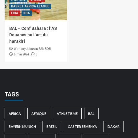
BASKET AFRICA LEAGUE
FIBA
NBA
BAL – Conf Sahara : l’AS
Douanes ou l’art du
harakiri
Wahany Johnson SAMBOU
5 mai 2024
0
TAGS
AFRICA
AFRIQUE
ATHLETISME
BAL
BAYERN MUNICH
BRÉSIL
CASTER SEMENYA
DAKAR