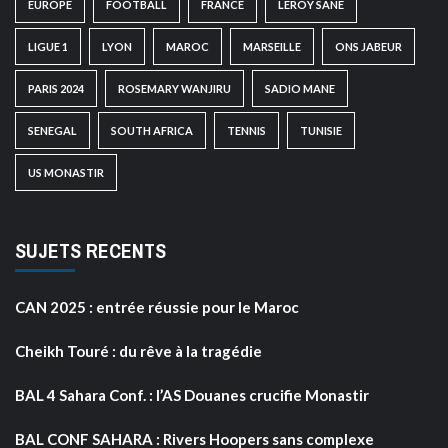
EUROPE
FOOTBALL
FRANCE
LEROY SANE
LIGUE 1
LYON
MAROC
MARSEILLE
ONS JABEUR
PARIS 2024
ROSEMARY WANJIRU
SADIO MANE
SENEGAL
SOUTH AFRICA
TENNIS
TUNISIE
US MONASTIR
SUJETS RECENTS
CAN 2025 : entrée réussie pour le Maroc
Cheikh Touré : du rêve à la tragédie
BAL 4 Sahara Conf. : l’AS Douanes crucifie Monastir
BAL CONF SAHARA : Rivers Hoopers sans complexe