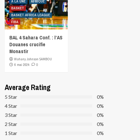
A LA UNE
AFRIQUE
BASKET
BASKET AFRICA LEAGUE
FIBA
BAL 4 Sahara Conf. : l’AS
Douanes crucifie
Monastir
Wahany Johnson SAMBOU
6 mai 2024
0
Average Rating
5 Star
0%
4 Star
0%
3 Star
0%
2 Star
0%
1 Star
0%