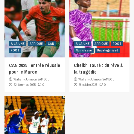
A LA UNE
AFRIQUE
CAN
A LA UNE
AFRIQUE
FOOT
FOOT
Non classé
Uncategorized
CAN 2025 : entrée réussie
Cheikh Touré : du rêve à
pour le Maroc
la tragédie
Wahany Johnson SAMBOU
Wahany Johnson SAMBOU
22 décembre 2025
0
26 octobre 2025
0