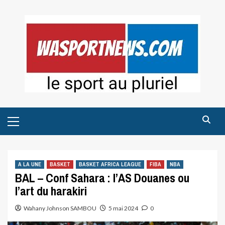
Skip
to
content
Primary
Menu
A LA UNE
BASKET
BASKET AFRICA LEAGUE
FIBA
NBA
BAL – Conf Sahara : l’AS Douanes ou
l’art du harakiri
Wahany Johnson SAMBOU
5 mai 2024
0