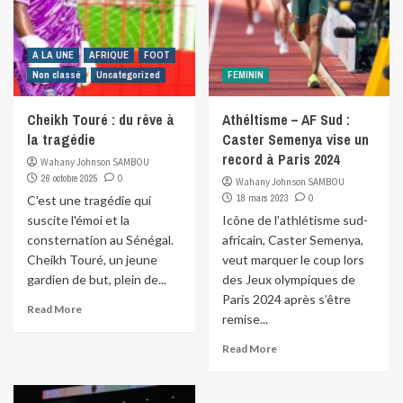
A LA UNE
AFRIQUE
FOOT
Non classé
Uncategorized
FEMININ
Cheikh Touré : du rêve à
Athéltisme – AF Sud :
la tragédie
Caster Semenya vise un
record à Paris 2024
Wahany Johnson SAMBOU
26 octobre 2025
0
Wahany Johnson SAMBOU
18 mars 2023
0
C'est une tragédie qui
suscite l'émoi et la
Icône de l'athlétisme sud-
consternation au Sénégal.
africain, Caster Semenya,
Cheikh Touré, un jeune
veut marquer le coup lors
gardien de but, plein de...
des Jeux olympiques de
Paris 2024 après s’être
Read More
remise...
Read More