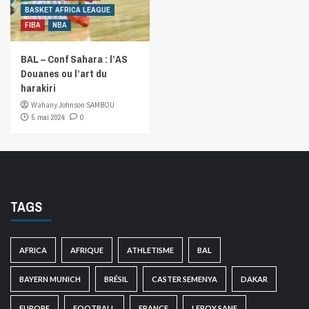
BASKET AFRICA LEAGUE
FIBA
NBA
BAL – Conf Sahara : l’AS
Douanes ou l’art du
harakiri
Wahany Johnson SAMBOU
5 mai 2024
0
TAGS
AFRICA
AFRIQUE
ATHLETISME
BAL
BAYERN MUNICH
BRÉSIL
CASTER SEMENYA
DAKAR
EUROPE
FOOTBALL
FRANCE
LEROY SANE