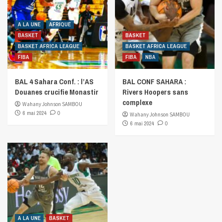
A LA UNE
AFRIQUE
BASKET
BASKET
BASKET AFRICA LEAGUE
BASKET AFRICA LEAGUE
FIBA
FIBA
NBA
BAL 4 Sahara Conf. : l’AS
BAL CONF SAHARA :
Douanes crucifie Monastir
Rivers Hoopers sans
complexe
Wahany Johnson SAMBOU
6 mai 2024
0
Wahany Johnson SAMBOU
6 mai 2024
0
A LA UNE
BASKET