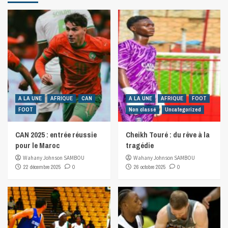
A LA UNE
AFRIQUE
CAN
A LA UNE
AFRIQUE
FOOT
FOOT
Non classé
Uncategorized
CAN 2025 : entrée réussie
Cheikh Touré : du rêve à la
pour le Maroc
tragédie
Wahany Johnson SAMBOU
Wahany Johnson SAMBOU
22 décembre 2025
0
26 octobre 2025
0