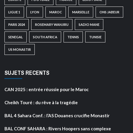
LIGUE 1
LYON
MAROC
MARSEILLE
ONS JABEUR
PARIS 2024
ROSEMARY WANJIRU
SADIO MANE
SENEGAL
SOUTH AFRICA
TENNIS
TUNISIE
US MONASTIR
SUJETS RECENTS
CAN 2025 : entrée réussie pour le Maroc
Cheikh Touré : du rêve à la tragédie
BAL 4 Sahara Conf. : l’AS Douanes crucifie Monastir
BAL CONF SAHARA : Rivers Hoopers sans complexe