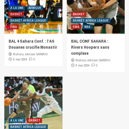
A LA UNE
AFRIQUE
BASKET
BASKET
BASKET AFRICA LEAGUE
BASKET AFRICA LEAGUE
FIBA
FIBA
NBA
BAL 4 Sahara Conf. : l’AS
BAL CONF SAHARA :
Douanes crucifie Monastir
Rivers Hoopers sans
complexe
Wahany Johnson SAMBOU
6 mai 2024
0
Wahany Johnson SAMBOU
6 mai 2024
0
A LA UNE
BASKET
BASKET AFRICA LEAGUE