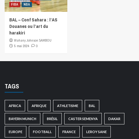
FIBA
NBA
BAL – Conf Sahara : l’AS
Douanes ou l’art du
harakiri
Wahany Johnson SAMBOU
5 mai 2024
0
TAGS
AFRICA
AFRIQUE
ATHLETISME
BAL
BAYERN MUNICH
BRÉSIL
CASTER SEMENYA
DAKAR
EUROPE
FOOTBALL
FRANCE
LEROY SANE