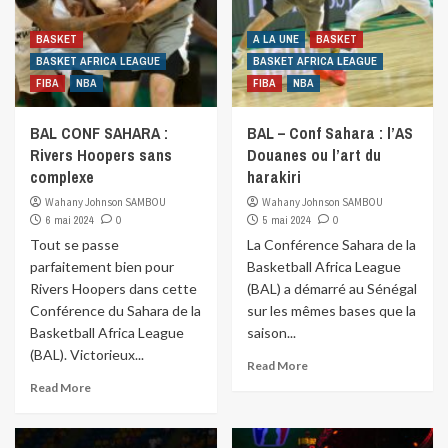
BASKET
A LA UNE
BASKET
BASKET AFRICA LEAGUE
BASKET AFRICA LEAGUE
FIBA
NBA
FIBA
NBA
BAL CONF SAHARA :
BAL – Conf Sahara : l’AS
Rivers Hoopers sans
Douanes ou l’art du
complexe
harakiri
Wahany Johnson SAMBOU
Wahany Johnson SAMBOU
6 mai 2024
0
5 mai 2024
0
Tout se passe
La Conférence Sahara de la
parfaitement bien pour
Basketball Africa League
Rivers Hoopers dans cette
(BAL) a démarré au Sénégal
Conférence du Sahara de la
sur les mêmes bases que la
Basketball Africa League
saison...
(BAL). Victorieux...
Read More
Read More