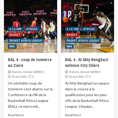
A LA UNE
AFRIQUE
A LA UNE
AFRIQUE
BASKET
BASKET
BASKET AFRICA LEAGUE
BASKET AFRICA LEAGUE
NBA
NBA
BAL 4 : coup de tonnerre
BAL 4 : Al Ahly Benghazi
au Caire
enfonce City Oilers
Wahany Johnson SAMBOU
Wahany Johnson SAMBOU
25 avril 2024
0
22 avril 2024
0
Un véritable coup de
Al Ahly Benghazi se repace
tonnerre s’est abattu sur la
dans la course à la
Conférence du Nil de la
qualification pour les play-
Basketball Africa League
offs de la Basketball Africa
(BAL), ce mercredi...
League. L'équipe...
Read More
Read More