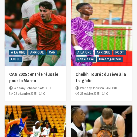
A LA UNE
AFRIQUE
CAN
A LA UNE
AFRIQUE
FOOT
FOOT
Non classé
Uncategorized
CAN 2025 : entrée réussie
Cheikh Touré : du rêve à la
pour le Maroc
tragédie
Wahany Johnson SAMBOU
Wahany Johnson SAMBOU
22 décembre 2025
0
26 octobre 2025
0