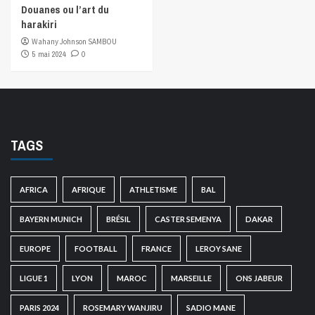
Douanes ou l’art du
harakiri
Wahany Johnson SAMBOU
5 mai 2024
0
TAGS
AFRICA
AFRIQUE
ATHLETISME
BAL
BAYERN MUNICH
BRÉSIL
CASTER SEMENYA
DAKAR
EUROPE
FOOTBALL
FRANCE
LEROY SANE
LIGUE 1
LYON
MAROC
MARSEILLE
ONS JABEUR
PARIS 2024
ROSEMARY WANJIRU
SADIO MANE