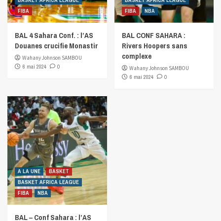
BASKET AFRICA LEAGUE
BASKET AFRICA LEAGUE
FIBA
FIBA
NBA
BAL 4 Sahara Conf. : l’AS
BAL CONF SAHARA :
Douanes crucifie Monastir
Rivers Hoopers sans
complexe
Wahany Johnson SAMBOU
6 mai 2024
0
Wahany Johnson SAMBOU
6 mai 2024
0
A LA UNE
BASKET
BASKET AFRICA LEAGUE
FIBA
NBA
BAL – Conf Sahara : l’AS