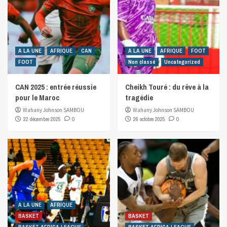
A LA UNE
AFRIQUE
CAN
A LA UNE
AFRIQUE
FOOT
FOOT
Non classé
Uncategorized
CAN 2025 : entrée réussie
Cheikh Touré : du rêve à la
pour le Maroc
tragédie
Wahany Johnson SAMBOU
Wahany Johnson SAMBOU
22 décembre 2025
0
26 octobre 2025
0
A LA UNE
AFRIQUE
BASKET
BASKET