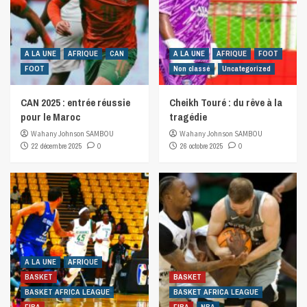
A LA UNE
AFRIQUE
CAN
A LA UNE
AFRIQUE
FOOT
FOOT
Non classé
Uncategorized
CAN 2025 : entrée réussie
Cheikh Touré : du rêve à la
pour le Maroc
tragédie
Wahany Johnson SAMBOU
Wahany Johnson SAMBOU
22 décembre 2025
0
26 octobre 2025
0
A LA UNE
AFRIQUE
BASKET
BASKET
BASKET AFRICA LEAGUE
BASKET AFRICA LEAGUE