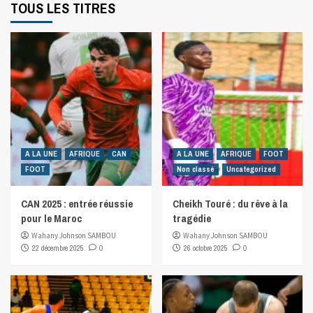
TOUS LES TITRES
A LA UNE
AFRIQUE
CAN
A LA UNE
AFRIQUE
FOOT
FOOT
Non classé
Uncategorized
CAN 2025 : entrée réussie
Cheikh Touré : du rêve à la
pour le Maroc
tragédie
Wahany Johnson SAMBOU
Wahany Johnson SAMBOU
22 décembre 2025
0
26 octobre 2025
0