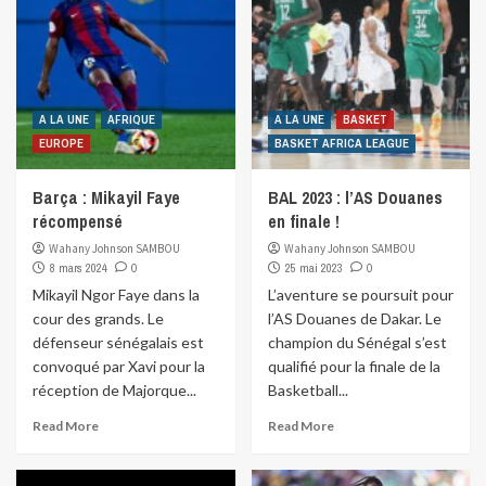
A LA UNE
AFRIQUE
A LA UNE
BASKET
EUROPE
BASKET AFRICA LEAGUE
Barça : Mikayil Faye
BAL 2023 : l’AS Douanes
récompensé
en finale !
Wahany Johnson SAMBOU
Wahany Johnson SAMBOU
8 mars 2024
0
25 mai 2023
0
Mikayil Ngor Faye dans la
L’aventure se poursuit pour
cour des grands. Le
l’AS Douanes de Dakar. Le
défenseur sénégalais est
champion du Sénégal s’est
convoqué par Xavi pour la
qualifié pour la finale de la
réception de Majorque...
Basketball...
Read More
Read More