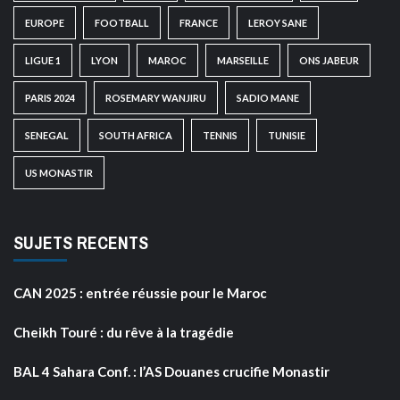
EUROPE
FOOTBALL
FRANCE
LEROY SANE
LIGUE 1
LYON
MAROC
MARSEILLE
ONS JABEUR
PARIS 2024
ROSEMARY WANJIRU
SADIO MANE
SENEGAL
SOUTH AFRICA
TENNIS
TUNISIE
US MONASTIR
SUJETS RECENTS
CAN 2025 : entrée réussie pour le Maroc
Cheikh Touré : du rêve à la tragédie
BAL 4 Sahara Conf. : l’AS Douanes crucifie Monastir