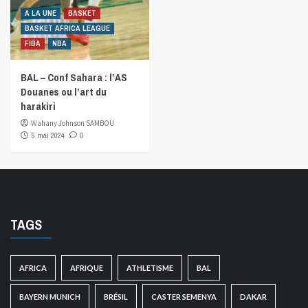
A LA UNE
BASKET
BASKET AFRICA LEAGUE
FIBA
NBA
BAL – Conf Sahara : l’AS
Douanes ou l’art du
harakiri
Wahany Johnson SAMBOU
5 mai 2024
0
TAGS
AFRICA
AFRIQUE
ATHLETISME
BAL
BAYERN MUNICH
BRÉSIL
CASTER SEMENYA
DAKAR