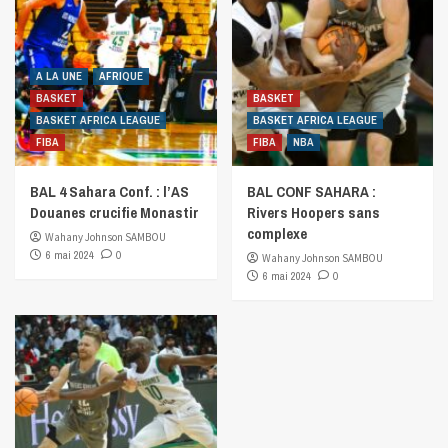
A LA UNE
AFRIQUE
BASKET
BASKET
BASKET AFRICA LEAGUE
BASKET AFRICA LEAGUE
FIBA
FIBA
NBA
BAL 4 Sahara Conf. : l’AS
BAL CONF SAHARA :
Douanes crucifie Monastir
Rivers Hoopers sans
complexe
Wahany Johnson SAMBOU
6 mai 2024
0
Wahany Johnson SAMBOU
6 mai 2024
0