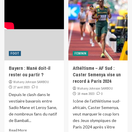
FOOT
FEMININ
Bayern : Mané doit-il
Athéltisme – AF Sud :
rester ou partir ?
Caster Semenya vise un
record à Paris 2024
Wahany Johnson SAMBOU
27 avril 2023
0
Wahany Johnson SAMBOU
18 mars 2023
0
Depuis le clash dans le
vestiaire bavarois entre
Icône de l'athlétisme sud-
Sadio Mane et Leroy Sane,
africain, Caster Semenya,
de nombreux fans du natif
veut marquer le coup lors
de Bambali...
des Jeux olympiques de
Paris 2024 après s’être
Read More