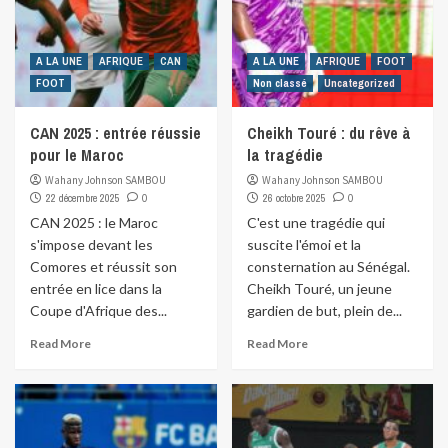
A LA UNE
AFRIQUE
CAN
A LA UNE
AFRIQUE
FOOT
FOOT
Non classé
Uncategorized
CAN 2025 : entrée réussie
Cheikh Touré : du rêve à
pour le Maroc
la tragédie
Wahany Johnson SAMBOU
Wahany Johnson SAMBOU
22 décembre 2025
0
26 octobre 2025
0
CAN 2025 : le Maroc
C'est une tragédie qui
s'impose devant les
suscite l'émoi et la
Comores et réussit son
consternation au Sénégal.
entrée en lice dans la
Cheikh Touré, un jeune
Coupe d'Afrique des...
gardien de but, plein de...
Read More
Read More