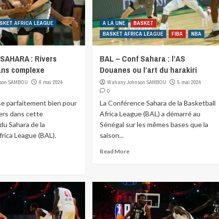
SKET AFRICA LEAGUE
A LA UNE
BASKET
BASKET AFRICA LEAGUE
FIBA
NBA
SAHARA : Rivers
BAL – Conf Sahara : l’AS
ans complexe
Douanes ou l’art du harakiri
son SAMBOU
6 mai 2024
Wahany Johnson SAMBOU
5 mai 2024
0
se parfaitement bien pour
La Conférence Sahara de la Basketball
ers dans cette
Africa League (BAL) a démarré au
du Sahara de la
Sénégal sur les mêmes bases que la
frica League (BAL).
saison...
Read More