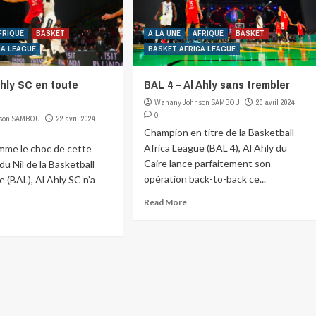
FRIQUE
BASKET
A LA UNE
AFRIQUE
BASKET
CA LEAGUE
BASKET AFRICA LEAGUE
Ahly SC en toute
BAL 4 – Al Ahly sans trembler
Wahany Johnson SAMBOU
20 avril 2024
0
son SAMBOU
22 avril 2024
Champion en titre de la Basketball
Africa League (BAL 4), Al Ahly du
me le choc de cette
Caire lance parfaitement son
u Nil de la Basketball
opération back-to-back ce...
e (BAL), Al Ahly SC n’a
Read More