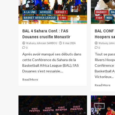
A LA UNE
AFRIQUE
BASKET
BASKET
BA
BASKET AFRICA LEAGUE
FIBA
FIBA
NBA
BAL 4 Sahara Conf. : l’AS
BAL CONF 
Douanes crucifie Monastir
Hoopers s
Wahany Johnson SAMBOU
6 mai 2024
Wahany John
0
0
Après avoir manqué ses débuts dans
Tout se pas
cette Conférence du Sahara de la
Rivers Hoop
Basketball Africa League (BAL), l’AS
Conférence 
Douanes s’est ressaisie....
Basketball A
Victorieux...
Read More
Read More