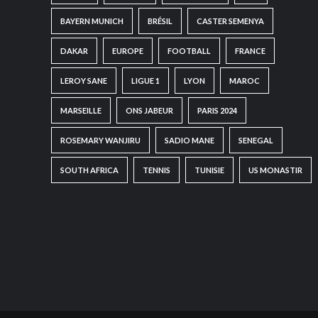
BAYERN MUNICH
BRÉSIL
CASTER SEMENYA
DAKAR
EUROPE
FOOTBALL
FRANCE
LEROY SANE
LIGUE 1
LYON
MAROC
MARSEILLE
ONS JABEUR
PARIS 2024
ROSEMARY WANJIRU
SADIO MANE
SENEGAL
SOUTH AFRICA
TENNIS
TUNISIE
US MONASTIR