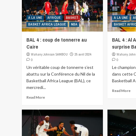
A LA UNE
AFRIQUE
BASKET
A LA UNE
A
BASKET AFRICA LEAGUE
NBA
BASKET AFRI
BAL 4 : coup de tonnerre au
BAL 4 : Al A
Caire
surprise B
Wahany Johnson SAMBOU
25 avril 2024
Wahany John
0
0
Un véritable coup de tonnerre s’est
Le champion 
abattu sur la Conférence du Nil de la
dans cette C
Basketball Africa League (BAL), ce
Basketball Af
mercredi...
Read More
Read More