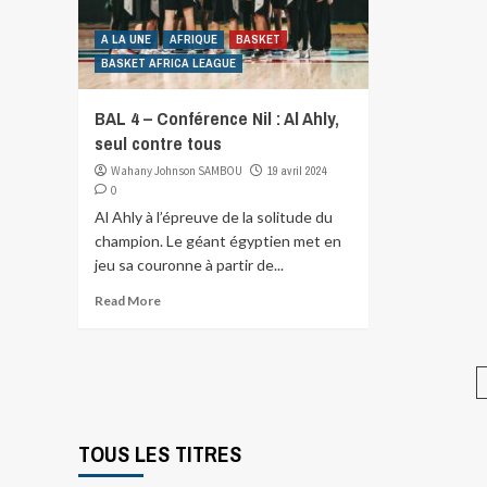
A LA UNE
AFRIQUE
BASKET
BASKET AFRICA LEAGUE
BAL 4 – Conférence Nil : Al Ahly,
seul contre tous
Wahany Johnson SAMBOU
19 avril 2024
0
Al Ahly à l’épreuve de la solitude du
champion. Le géant égyptien met en
jeu sa couronne à partir de...
Read More
TOUS LES TITRES