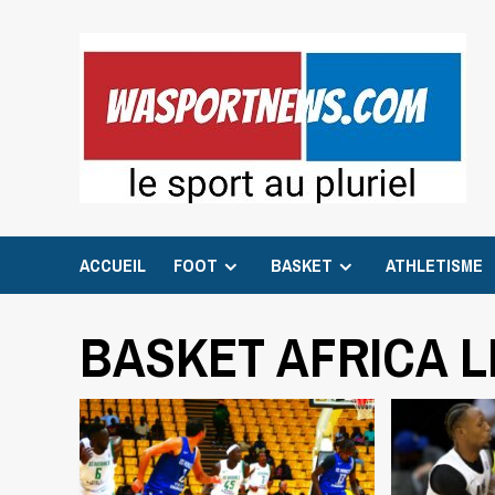
Skip
to
content
ACCUEIL
FOOT
BASKET
ATHLETISME
BASKET AFRICA 