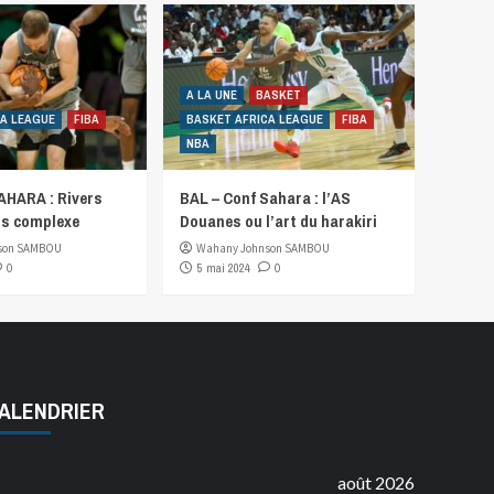
A LA UNE
BASKET
CA LEAGUE
FIBA
BASKET AFRICA LEAGUE
FIBA
NBA
HARA : Rivers
BAL – Conf Sahara : l’AS
s complexe
Douanes ou l’art du harakiri
son SAMBOU
Wahany Johnson SAMBOU
0
5 mai 2024
0
ALENDRIER
août 2026