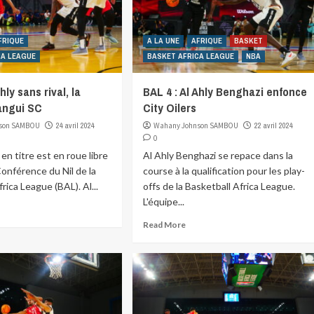
FRIQUE
A LA UNE
AFRIQUE
BASKET
CA LEAGUE
BASKET AFRICA LEAGUE
NBA
hly sans rival, la
BAL 4 : Al Ahly Benghazi enfonce
angui SC
City Oilers
son SAMBOU
24 avril 2024
Wahany Johnson SAMBOU
22 avril 2024
0
en titre est en roue libre
Al Ahly Benghazi se repace dans la
onférence du Nil de la
course à la qualification pour les play-
rica League (BAL). Al...
offs de la Basketball Africa League.
L'équipe...
Read More