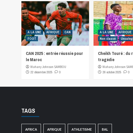
A LA UNE
AFRIQUE
CAN
A LA UNE
AFRIQUE
FOOT
Non classé
Uncateg
CAN 2025 : entrée réussie pour
Cheikh Touré : du r
le Maroc
tragédie
Wahany Johnson SAMBOU
Wahany Johnson SA
22 décembre 2025
0
26 octobre 2025
0
TAGS
AFRICA
AFRIQUE
ATHLETISME
BAL