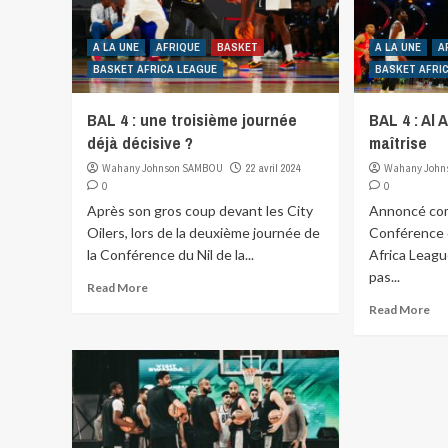
A LA UNE
AFRIQUE
BASKET
A LA UNE
A
BASKET AFRICA LEAGUE
BASKET AFRI
BAL 4 : une troisième journée
BAL 4 : Al 
déjà décisive ?
maîtrise
Wahany Johnson SAMBOU
22 avril 2024
Wahany John
0
0
Après son gros coup devant les City
Annoncé com
Oilers, lors de la deuxième journée de
Conférence d
la Conférence du Nil de la...
Africa Leagu
pas...
Read More
Read More