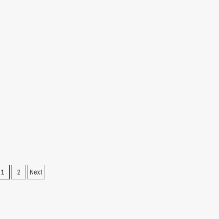
Pagination
1
2
Next
des
publications