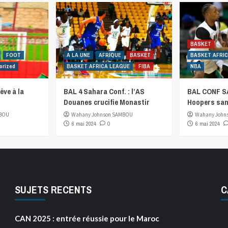
BASKET
FOOT
A LA UNE
AFRIQUE
BASKET
BASKET AFRI
orized
BASKET AFRICA LEAGUE
FIBA
NBA
êve à la
BAL 4 Sahara Conf. : l’AS
BAL CONF SA
Douanes crucifie Monastir
Hoopers san
MBOU
Wahany Johnson SAMBOU
Wahany John
6 mai 2024
0
6 mai 2024
SUJETS RECENTS
C
CAN 2025 : entrée réussie pour le Maroc