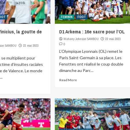
OOT
FEMININ
FOOT
inicius, la goutte de
D1 Arkema : 16e sacre pour l’OL
Wahany Johnson SAMBOU
22 mai 2023
0
son SAMBOU
22 mai 2023
L’Olympique Lyonnais (OL) remet le
Paris Saint-Germain à sa place. Les
 se multiplient pour
Fenottes ont réalisé le coup double
victime d’insultes raciales
dimanche au Parc...
se de Valence. Le monde
..
Read More