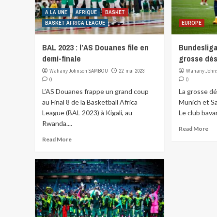
A LA UNE
AFRIQUE
BASKET
BASKET AFRICA LEAGUE
EUROPE
BAL 2023 : l’AS Douanes file en
Bundesliga
demi-finale
grosse dés
Wahany Johnson SAMBOU
22 mai 2023
Wahany John
0
0
L’AS Douanes frappe un grand coup
La grosse dé
au Final 8 de la Basketball Africa
Munich et S
League (BAL 2023) à Kigali, au
Le club bavar
Rwanda....
Read More
Read More