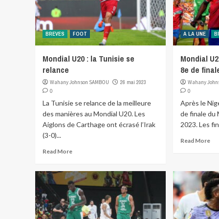
BREVES
FOOT
A LA UNE
B
Mondial U20 : la Tunisie se
Mondial U20
relance
8e de final
Wahany Johnson SAMBOU
26 mai 2023
Wahany John
0
0
La Tunisie se relance de la meilleure
Après le Nige
des manières au Mondial U20. Les
de finale du
Aiglons de Carthage ont écrasé l’Irak
2023. Les fi
(3-0)...
Read More
Read More