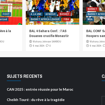
BASKET
FOOT
A LA UNE
AFRIQUE
BASKET
BASKET AFRI
orized
BASKET AFRICA LEAGUE
FIBA
NBA
êve à la
BAL 4 Sahara Conf. : l’AS
BAL CONF SA
Douanes crucifie Monastir
Hoopers san
MBOU
Wahany Johnson SAMBOU
Wahany John
6 mai 2024
0
6 mai 2024
SUJETS RECENTS
C
CAN 2025 : entrée réussie pour le Maroc
Cheikh Touré : du rêve à la tragédie