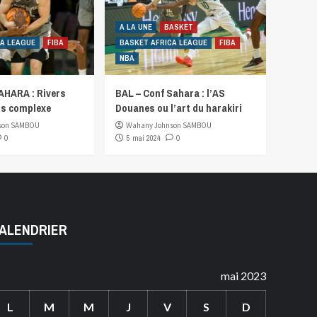
A LA UNE
BASKET
CA LEAGUE
FIBA
BASKET AFRICA LEAGUE
FIBA
NBA
HARA : Rivers
BAL – Conf Sahara : l’AS
s complexe
Douanes ou l’art du harakiri
son SAMBOU
Wahany Johnson SAMBOU
0
5 mai 2024
0
ALENDRIER
mai 2023
L
M
M
J
V
S
D