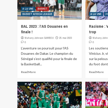
A LA UNE
BASKET
BASKET AFRICA LEAGUE
A LA UNE
F
BAL 2023 : l’AS Douanes en
Racisme : V
finale !
trop
Wahany Johnson SAMBOU
25 mai 2023
Wahany John
0
0
L’aventure se poursuit pour l’AS
Les soutiens
Douanes de Dakar. Le champion du
Vinicius Jr, 
Sénégal s’est qualifié pour la finale de
sur la pelou
la Basketball...
du foot dont.
Read More
Read More