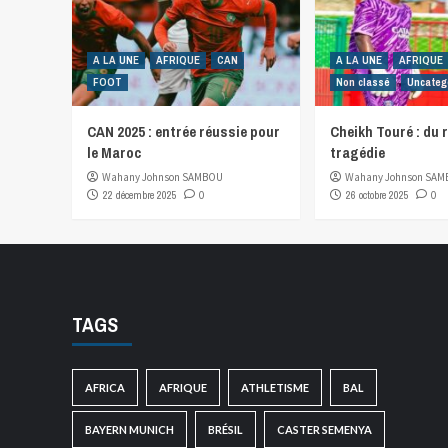
A LA UNE
AFRIQUE
CAN
A LA UNE
AFRIQUE
FOOT
Non classé
Uncateg
CAN 2025 : entrée réussie pour
Cheikh Touré : du r
le Maroc
tragédie
Wahany Johnson SAMBOU
Wahany Johnson SA
22 décembre 2025
0
26 octobre 2025
0
TAGS
AFRICA
AFRIQUE
ATHLETISME
BAL
BAYERN MUNICH
BRÉSIL
CASTER SEMENYA