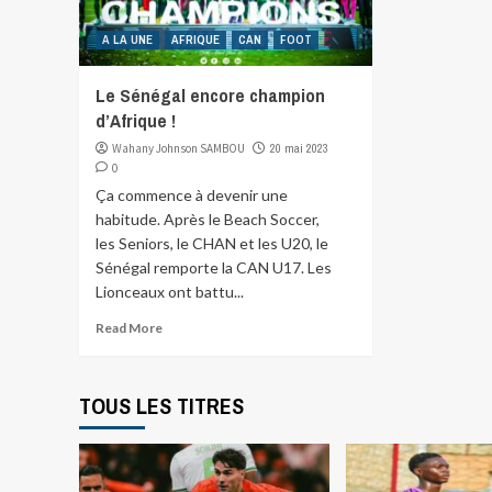
A LA UNE
AFRIQUE
CAN
FOOT
Le Sénégal encore champion
d’Afrique !
Wahany Johnson SAMBOU
20 mai 2023
0
Ça commence à devenir une
habitude. Après le Beach Soccer,
les Seniors, le CHAN et les U20, le
Sénégal remporte la CAN U17. Les
Lionceaux ont battu...
Read More
TOUS LES TITRES