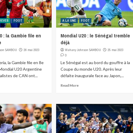
REVES
FOOT
A LA UNE
FOOT
 : la Gambie file en
Mondial U20 : le Sénégal tremble
e
déjà
son SAMBOU
26 mai 2023
Wahany Johnson SAMBOU
25 mai 2023
0
ria, la Gambie file en 8e
Le Sénégal est au bord du gouffre à la
 Mondial U20 Argentine
Coupe du monde U20. Après leur
nalistes de CAN ont...
défaite inaugurale face au Japon,...
Read More