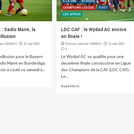
A LA UNE
AFRIQUE
CHAMPIONS LEAGUE
FOOT
LDC AFRICA
 : Sadio Mané, la
LDC CAF : le Wydad AC encore
illusion
en finale !
son SAMBOU
21 mai 2023
Wahany Johnson SAMBOU
21 mai 2023
0
sillusion pour le Bayern
Le Wydad AC se qualifie pour une
adio Mané en Bundesliga.
deuxième finale consécutive en Ligue
ois a coulé ce samedi à...
des Champions de la CAF (LDC CAF).
Le...
Read More