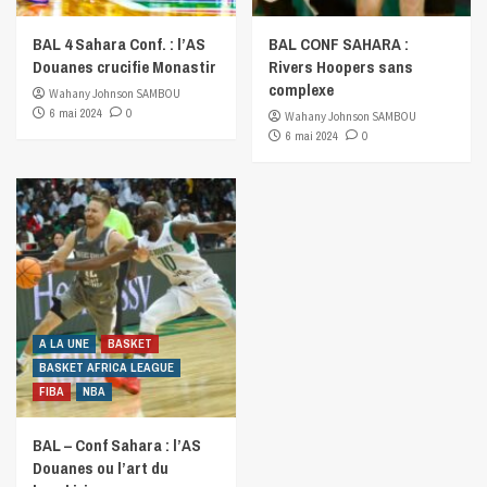
BAL 4 Sahara Conf. : l’AS
BAL CONF SAHARA :
Douanes crucifie Monastir
Rivers Hoopers sans
complexe
Wahany Johnson SAMBOU
6 mai 2024
0
Wahany Johnson SAMBOU
6 mai 2024
0
A LA UNE
BASKET
BASKET AFRICA LEAGUE
FIBA
NBA
BAL – Conf Sahara : l’AS
Douanes ou l’art du