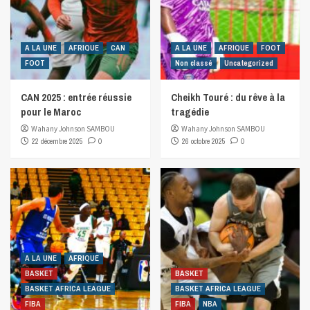
A LA UNE
AFRIQUE
CAN
A LA UNE
AFRIQUE
FOOT
FOOT
Non classé
Uncategorized
CAN 2025 : entrée réussie
Cheikh Touré : du rêve à la
pour le Maroc
tragédie
Wahany Johnson SAMBOU
Wahany Johnson SAMBOU
22 décembre 2025
0
26 octobre 2025
0
A LA UNE
AFRIQUE
BASKET
BASKET
BASKET AFRICA LEAGUE
BASKET AFRICA LEAGUE
FIBA
FIBA
NBA