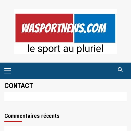
Skip
to
content
Primary
Menu
CONTACT
Commentaires récents