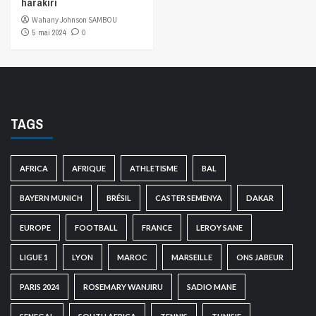
harakiri
Wahany Johnson SAMBOU
5 mai 2024
0
TAGS
AFRICA
AFRIQUE
ATHLETISME
BAL
BAYERN MUNICH
BRÉSIL
CASTER SEMENYA
DAKAR
EUROPE
FOOTBALL
FRANCE
LEROY SANE
LIGUE 1
LYON
MAROC
MARSEILLE
ONS JABEUR
PARIS 2024
ROSEMARY WANJIRU
SADIO MANE