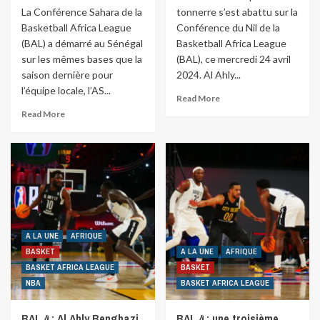
La Conférence Sahara de la
tonnerre s’est abattu sur la
Basketball Africa League
Conférence du Nil de la
(BAL) a démarré au Sénégal
Basketball Africa League
sur les mêmes bases que la
(BAL), ce mercredi 24 avril
saison dernière pour
2024. Al Ahly...
l’équipe locale, l’AS...
Read More
Read More
A LA UNE
AFRIQUE
BASKET
A LA UNE
AFRIQUE
BASKET AFRICA LEAGUE
BASKET
NBA
BASKET AFRICA LEAGUE
BAL 4 : Al Ahly Benghazi
BAL 4 : une troisième