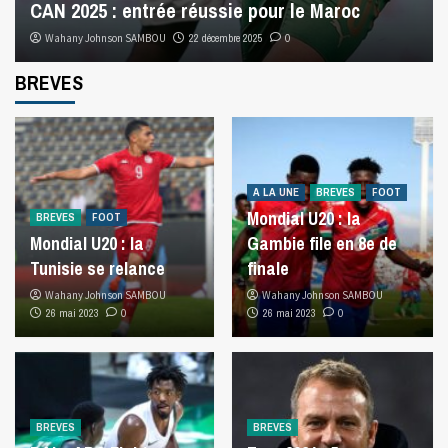
CAN 2025 : entrée réussie pour le Maroc
Wahany Johnson SAMBOU
22 décembre 2025
0
BREVES
A LA UNE
BREVES
FOOT
Mondial U20 : la
BREVES
FOOT
Mondial U20 : la
Gambie file en 8e de
Tunisie se relance
finale
Wahany Johnson SAMBOU
Wahany Johnson SAMBOU
26 mai 2023
0
26 mai 2023
0
BREVES
BREVES