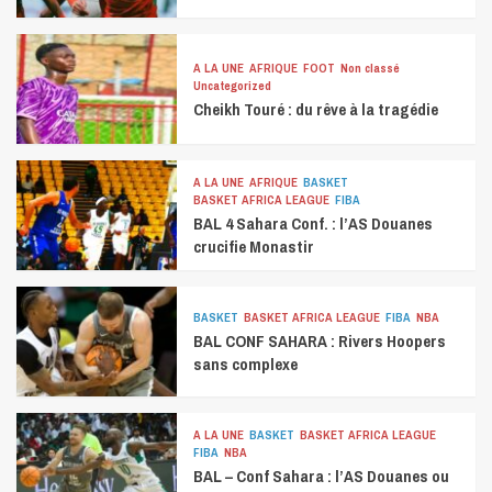
A LA UNE
AFRIQUE
FOOT
Non classé
Uncategorized
Cheikh Touré : du rêve à la tragédie
A LA UNE
AFRIQUE
BASKET
BASKET AFRICA LEAGUE
FIBA
BAL 4 Sahara Conf. : l’AS Douanes
crucifie Monastir
BASKET
BASKET AFRICA LEAGUE
FIBA
NBA
BAL CONF SAHARA : Rivers Hoopers
sans complexe
A LA UNE
BASKET
BASKET AFRICA LEAGUE
FIBA
NBA
BAL – Conf Sahara : l’AS Douanes ou