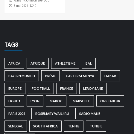
Wahany Johnson SAMBOU
5 mai 2024
0
TAGS
AFRICA
AFRIQUE
ATHLETISME
BAL
BAYERN MUNICH
BRÉSIL
CASTER SEMENYA
DAKAR
EUROPE
FOOTBALL
FRANCE
LEROY SANE
LIGUE 1
LYON
MAROC
MARSEILLE
ONS JABEUR
PARIS 2024
ROSEMARY WANJIRU
SADIO MANE
SENEGAL
SOUTH AFRICA
TENNIS
TUNISIE