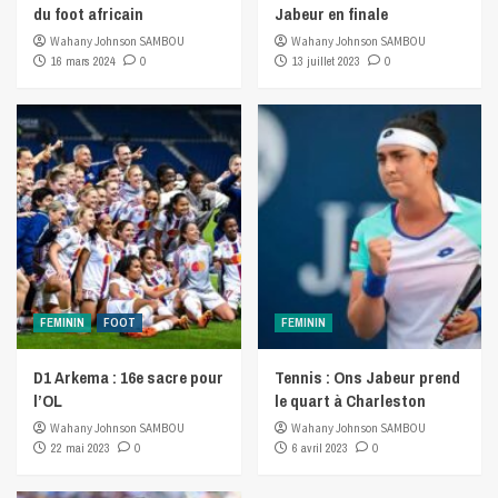
du foot africain
Jabeur en finale
Wahany Johnson SAMBOU
Wahany Johnson SAMBOU
16 mars 2024
0
13 juillet 2023
0
FEMININ
FOOT
FEMININ
D1 Arkema : 16e sacre pour
Tennis : Ons Jabeur prend
l’OL
le quart à Charleston
Wahany Johnson SAMBOU
Wahany Johnson SAMBOU
22 mai 2023
0
6 avril 2023
0