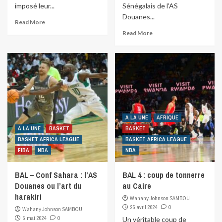
imposé leur...
Sénégalais de l’AS
Douanes...
Read More
Read More
A LA UNE
AFRIQUE
A LA UNE
BASKET
BASKET
BASKET AFRICA LEAGUE
BASKET AFRICA LEAGUE
FIBA
NBA
NBA
BAL – Conf Sahara : l’AS
BAL 4 : coup de tonnerre
Douanes ou l’art du
au Caire
harakiri
Wahany Johnson SAMBOU
25 avril 2024
0
Wahany Johnson SAMBOU
5 mai 2024
0
Un véritable coup de