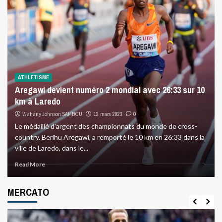
ATHLETISME
Aregawi devient numéro 2 mondial avec 26:33 sur 10
km à Laredo
Wahany Johnson SAMBOU
12 mars 2023
0
Le médaillé d'argent des championnats du monde de cross-
country, Berihu Aregawi, a remporté le 10 km en 26:33 dans la
ville de Laredo, dans le...
Read More
MERCATO