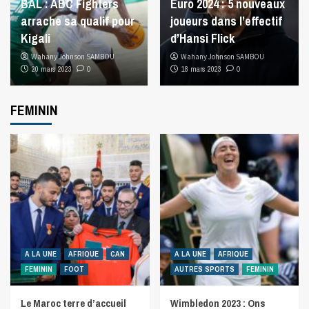
BAL : ABC Fighters
Euro 2024 : 5 nouveaux
arrache sa qualif pour
joueurs dans l’effectif
Kigali
d’Hansi Flick
Wahany Johnson SAMBOU
Wahany Johnson SAMBOU
20 mars 2023
0
18 mars 2023
0
FEMININ
A LA UNE
AFRIQUE
CAN
A LA UNE
AFRIQUE
FEMININ
FOOT
AUTRES SPORTS
FEMININ
Le Maroc terre d’accueil
Wimbledon 2023 : Ons