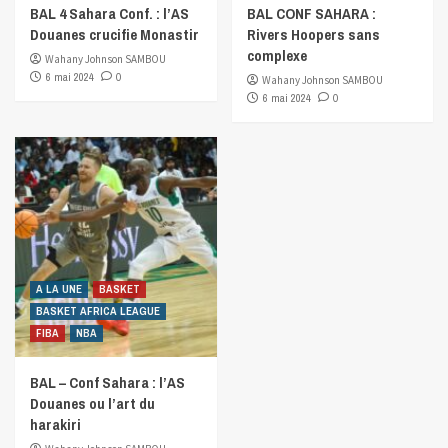
BAL 4 Sahara Conf. : l’AS
BAL CONF SAHARA :
Douanes crucifie Monastir
Rivers Hoopers sans
complexe
Wahany Johnson SAMBOU
6 mai 2024
0
Wahany Johnson SAMBOU
6 mai 2024
0
A LA UNE
BASKET
BASKET AFRICA LEAGUE
FIBA
NBA
BAL – Conf Sahara : l’AS
Douanes ou l’art du
harakiri