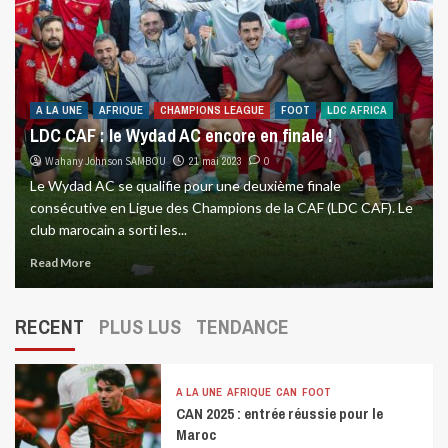
A LA UNE
AFRIQUE
CHAMPIONS LEAGUE
FOOT
LDC AFRICA
LDC CAF : le Wydad AC encore en finale !
Wahany Johnson SAMBOU
21 mai 2023
0
Le Wydad AC se qualifie pour une deuxième finale
consécutive en Ligue des Champions de la CAF (LDC CAF). Le
club marocain a sorti les...
Read More
RECENT
PLUS LUS
TENDANCE
A LA UNE
AFRIQUE
CAN
FOOT
CAN 2025 : entrée réussie pour le
Maroc