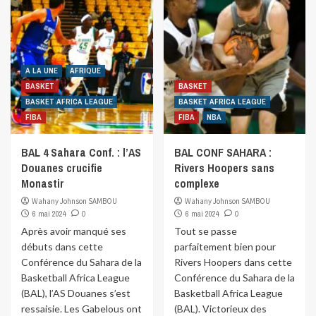
A LA UNE
AFRIQUE
BASKET
BASKET
BASKET AFRICA LEAGUE
BASKET AFRICA LEAGUE
FIBA
FIBA
NBA
BAL 4 Sahara Conf. : l’AS
BAL CONF SAHARA :
Douanes crucifie
Rivers Hoopers sans
Monastir
complexe
Wahany Johnson SAMBOU
Wahany Johnson SAMBOU
6 mai 2024
0
6 mai 2024
0
Après avoir manqué ses
Tout se passe
débuts dans cette
parfaitement bien pour
Conférence du Sahara de la
Rivers Hoopers dans cette
Basketball Africa League
Conférence du Sahara de la
(BAL), l’AS Douanes s’est
Basketball Africa League
ressaisie. Les Gabelous ont
(BAL). Victorieux des