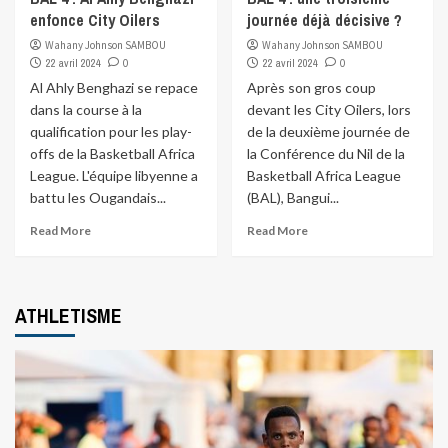
enfonce City Oilers
journée déjà décisive ?
Wahany Johnson SAMBOU
Wahany Johnson SAMBOU
22 avril 2024
0
22 avril 2024
0
Al Ahly Benghazi se repace
Après son gros coup
dans la course à la
devant les City Oilers, lors
qualification pour les play-
de la deuxième journée de
offs de la Basketball Africa
la Conférence du Nil de la
League. L'équipe libyenne a
Basketball Africa League
battu les Ougandais...
(BAL), Bangui...
Read More
Read More
ATHLETISME