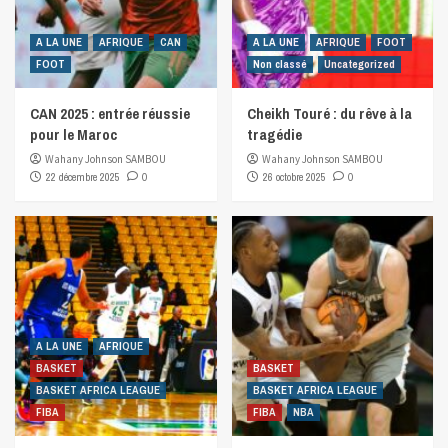
A LA UNE
AFRIQUE
CAN
A LA UNE
AFRIQUE
FOOT
FOOT
Non classé
Uncategorized
CAN 2025 : entrée réussie
Cheikh Touré : du rêve à la
pour le Maroc
tragédie
Wahany Johnson SAMBOU
Wahany Johnson SAMBOU
22 décembre 2025
0
26 octobre 2025
0
A LA UNE
AFRIQUE
BASKET
BASKET
BASKET AFRICA LEAGUE
BASKET AFRICA LEAGUE
FIBA
FIBA
NBA