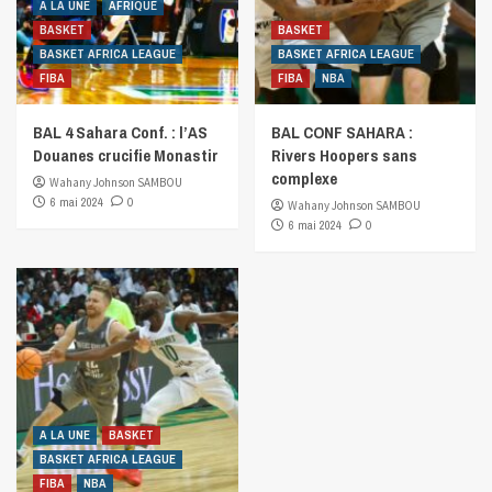
A LA UNE
AFRIQUE
BASKET
BASKET
BASKET AFRICA LEAGUE
BASKET AFRICA LEAGUE
FIBA
FIBA
NBA
BAL 4 Sahara Conf. : l’AS
BAL CONF SAHARA :
Douanes crucifie Monastir
Rivers Hoopers sans
complexe
Wahany Johnson SAMBOU
6 mai 2024
0
Wahany Johnson SAMBOU
6 mai 2024
0
A LA UNE
BASKET
BASKET AFRICA LEAGUE
FIBA
NBA