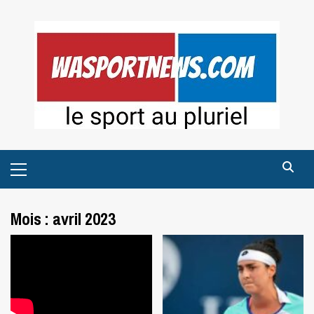
Skip
to
content
Primary
Menu
Mois :
avril 2023