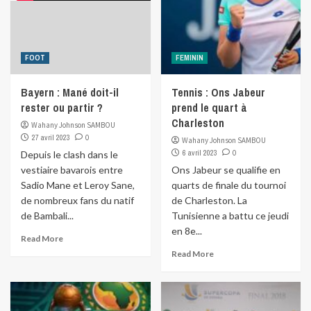
FOOT
FEMININ
Bayern : Mané doit-il
Tennis : Ons Jabeur
rester ou partir ?
prend le quart à
Charleston
Wahany Johnson SAMBOU
27 avril 2023
0
Wahany Johnson SAMBOU
6 avril 2023
0
Depuis le clash dans le
vestiaire bavarois entre
Ons Jabeur se qualifie en
Sadio Mane et Leroy Sane,
quarts de finale du tournoi
de nombreux fans du natif
de Charleston. La
de Bambali...
Tunisienne a battu ce jeudi
en 8e...
Read More
Read More