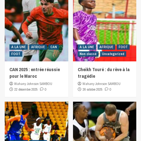
A LA UNE
AFRIQUE
CAN
A LA UNE
AFRIQUE
FOOT
FOOT
Non classé
Uncategorized
CAN 2025 : entrée réussie
Cheikh Touré : du rêve à la
pour le Maroc
tragédie
Wahany Johnson SAMBOU
Wahany Johnson SAMBOU
22 décembre 2025
0
26 octobre 2025
0