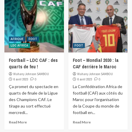
AFRIQUE
FOOT
LDC AFRICA
FOOT
Football – LDC CAF : des
Foot – Mondial 2030 : la
quarts de feu !
CAF derrière le Maroc
Wahany Johnson SAMBOU
Wahany Johnson SAMBOU
6 avril 2023
0
6 avril 2023
0
Ça promet du spectacle en
La Confédération Africa de
quarts de finale de la Ligue
football (CAF) aux côtés du
des Champions CAF. Le
Maroc pour l’organisation
tirage au sort effectué
de la Coupe du monde de
mercredi...
football en...
Read More
Read More