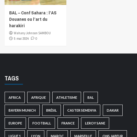
BAL – Conf Sahara : l’AS
Douanes ou l’art du
harakiri
Wahany Johnson SAMBOU
5 mai 2024
0
TAGS
AFRICA
AFRIQUE
ATHLETISME
BAL
BAYERN MUNICH
BRÉSIL
CASTER SEMENYA
DAKAR
EUROPE
FOOTBALL
FRANCE
LEROY SANE
LIGUE 1
LYON
MAROC
MARSEILLE
ONS JABEUR