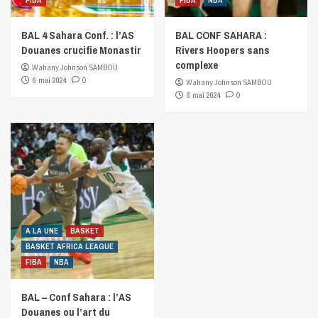
FIBA
FIBA
NBA
BAL 4 Sahara Conf. : l’AS
BAL CONF SAHARA :
Douanes crucifie Monastir
Rivers Hoopers sans
complexe
Wahany Johnson SAMBOU
6 mai 2024
0
Wahany Johnson SAMBOU
6 mai 2024
0
A LA UNE
BASKET
BASKET AFRICA LEAGUE
FIBA
NBA
BAL – Conf Sahara : l’AS
Douanes ou l’art du