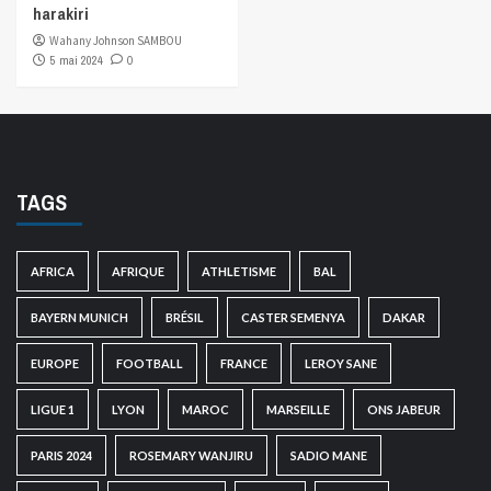
harakiri
Wahany Johnson SAMBOU
5 mai 2024
0
TAGS
AFRICA
AFRIQUE
ATHLETISME
BAL
BAYERN MUNICH
BRÉSIL
CASTER SEMENYA
DAKAR
EUROPE
FOOTBALL
FRANCE
LEROY SANE
LIGUE 1
LYON
MAROC
MARSEILLE
ONS JABEUR
PARIS 2024
ROSEMARY WANJIRU
SADIO MANE