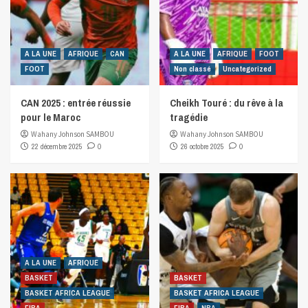
A LA UNE
AFRIQUE
CAN
A LA UNE
AFRIQUE
FOOT
FOOT
Non classé
Uncategorized
CAN 2025 : entrée réussie
Cheikh Touré : du rêve à la
pour le Maroc
tragédie
Wahany Johnson SAMBOU
Wahany Johnson SAMBOU
22 décembre 2025
0
26 octobre 2025
0
A LA UNE
AFRIQUE
BASKET
BASKET
BASKET AFRICA LEAGUE
BASKET AFRICA LEAGUE