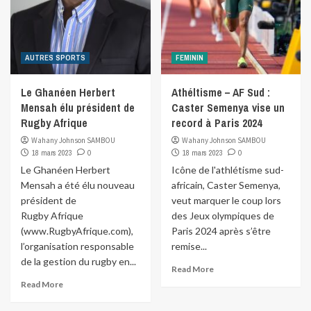
AUTRES SPORTS
FEMININ
Le Ghanéen Herbert
Athéltisme – AF Sud :
Mensah élu président de
Caster Semenya vise un
Rugby Afrique
record à Paris 2024
Wahany Johnson SAMBOU
Wahany Johnson SAMBOU
18 mars 2023
0
18 mars 2023
0
Le Ghanéen Herbert
Icône de l'athlétisme sud-
Mensah a été élu nouveau
africain, Caster Semenya,
président de
veut marquer le coup lors
Rugby Afrique
des Jeux olympiques de
(www.RugbyAfrique.com),
Paris 2024 après s’être
l’organisation responsable
remise...
de la gestion du rugby en...
Read More
Read More