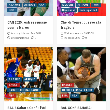
A LA UNE
AFRIQUE
CAN
A LA UNE
AFRIQUE
FOOT
FOOT
Non classé
Uncategorized
CAN 2025 : entrée réussie
Cheikh Touré : du rêve à la
pour le Maroc
tragédie
Wahany Johnson SAMBOU
Wahany Johnson SAMBOU
22 décembre 2025
0
26 octobre 2025
0
A LA UNE
AFRIQUE
BASKET
BASKET
BASKET AFRICA LEAGUE
BASKET AFRICA LEAGUE
FIBA
FIBA
NBA
BAL 4 Sahara Conf. : l’AS
BAL CONF SAHARA :