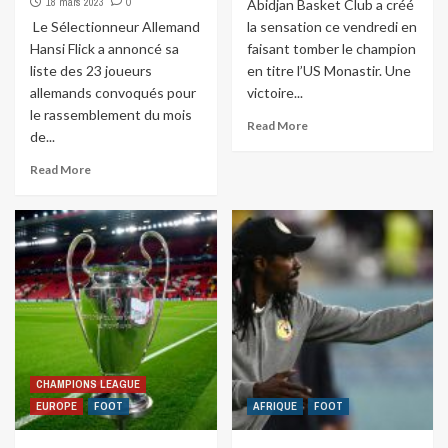
18 mars 2023
0
Abidjan Basket Club a créé
Le Sélectionneur Allemand
la sensation ce vendredi en
Hansi Flick a annoncé sa
faisant tomber le champion
liste des 23 joueurs
en titre l’US Monastir. Une
allemands convoqués pour
victoire...
le rassemblement du mois
Read More
de...
Read More
CHAMPIONS LEAGUE
EUROPE
FOOT
AFRIQUE
FOOT