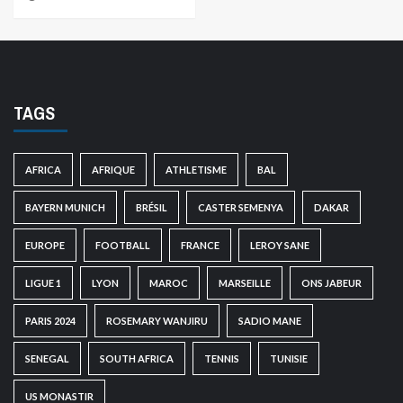
TAGS
AFRICA
AFRIQUE
ATHLETISME
BAL
BAYERN MUNICH
BRÉSIL
CASTER SEMENYA
DAKAR
EUROPE
FOOTBALL
FRANCE
LEROY SANE
LIGUE 1
LYON
MAROC
MARSEILLE
ONS JABEUR
PARIS 2024
ROSEMARY WANJIRU
SADIO MANE
SENEGAL
SOUTH AFRICA
TENNIS
TUNISIE
US MONASTIR