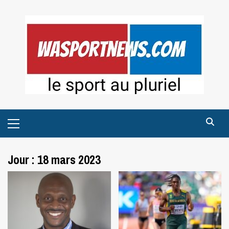
Skip
to
content
Primary
Menu
Jour :
18 mars 2023