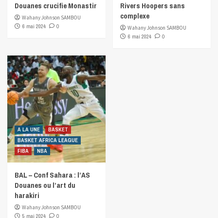
Douanes crucifie Monastir
Rivers Hoopers sans
complexe
Wahany Johnson SAMBOU
6 mai 2024
0
Wahany Johnson SAMBOU
6 mai 2024
0
A LA UNE
BASKET
BASKET AFRICA LEAGUE
FIBA
NBA
BAL – Conf Sahara : l’AS
Douanes ou l’art du
harakiri
Wahany Johnson SAMBOU
5 mai 2024
0