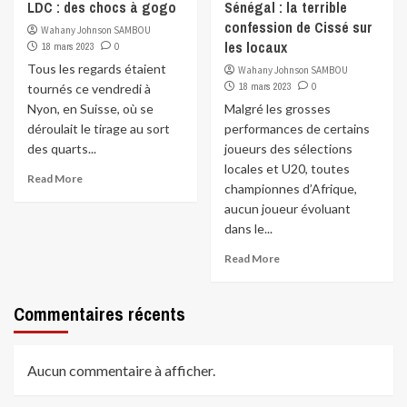
LDC : des chocs à gogo
Sénégal : la terrible
confession de Cissé sur
Wahany Johnson SAMBOU
les locaux
18 mars 2023
0
Tous les regards étaient
Wahany Johnson SAMBOU
18 mars 2023
0
tournés ce vendredi à
Nyon, en Suisse, où se
Malgré les grosses
déroulait le tirage au sort
performances de certains
des quarts...
joueurs des sélections
locales et U20, toutes
Read More
championnes d’Afrique,
aucun joueur évoluant
dans le...
Read More
Commentaires récents
Aucun commentaire à afficher.