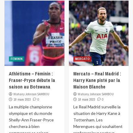
FEMININ
MERCATO
Athlétisme – Féminin :
Mercato – Real Madrid :
Fraser-Pryce débute la
Harry Kane pisté par la
saison au Botswana
Maison Blanche
Wahany Johnson SAMBOU
Wahany Johnson SAMBOU
18 mars 2023
0
18 mars 2023
0
La multiple championne
Le Real Madrid surveille la
olympique et du monde
situation de Harry Kane à
Shelly-Ann Fraser-Pryce
Tottenham. Les
cherchera à bien
Merengues qui souhaitent
commencer sa saison
renforcer leur secteur