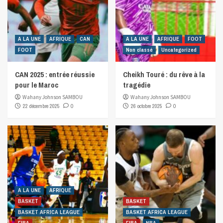
A LA UNE
AFRIQUE
CAN
A LA UNE
AFRIQUE
FOOT
FOOT
Non classé
Uncategorized
CAN 2025 : entrée réussie
Cheikh Touré : du rêve à la
pour le Maroc
tragédie
Wahany Johnson SAMBOU
Wahany Johnson SAMBOU
22 décembre 2025
0
26 octobre 2025
0
A LA UNE
AFRIQUE
BASKET
BASKET
BASKET AFRICA LEAGUE
BASKET AFRICA LEAGUE