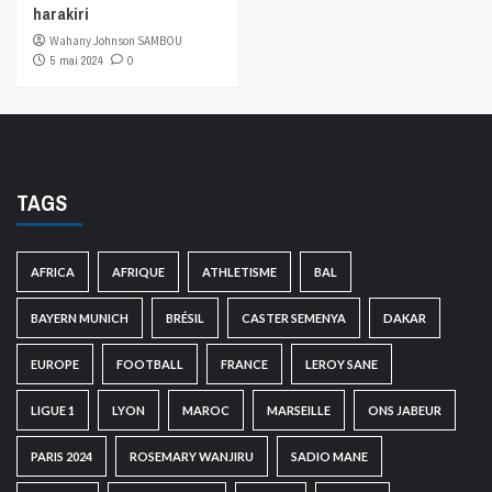
harakiri
Wahany Johnson SAMBOU
5 mai 2024
0
TAGS
AFRICA
AFRIQUE
ATHLETISME
BAL
BAYERN MUNICH
BRÉSIL
CASTER SEMENYA
DAKAR
EUROPE
FOOTBALL
FRANCE
LEROY SANE
LIGUE 1
LYON
MAROC
MARSEILLE
ONS JABEUR
PARIS 2024
ROSEMARY WANJIRU
SADIO MANE