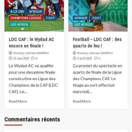
A LA UNE
AFRIQUE
CHAMPIONS LEAGUE
FOOT
AFRIQUE
FOOT
LDC AFRICA
LDC AFRICA
LDC CAF : le Wydad AC
Football – LDC CAF : des
encore en finale !
quarts de feu !
Wahany Johnson SAMBOU
Wahany Johnson SAMBOU
21 mai 2023
0
6 avril 2023
0
Le Wydad AC se qualifie
Ça promet du spectacle en
pour une deuxième finale
quarts de finale de la Ligue
consécutive en Ligue des
des Champions CAF. Le
Champions de la CAF (LDC
tirage au sort effectué
CAF). Le...
mercredi...
Read More
Read More
Commentaires récents