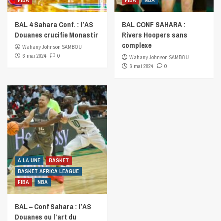
FIBA
FIBA
NBA
BAL 4 Sahara Conf. : l’AS
BAL CONF SAHARA :
Douanes crucifie Monastir
Rivers Hoopers sans
complexe
Wahany Johnson SAMBOU
6 mai 2024
0
Wahany Johnson SAMBOU
6 mai 2024
0
A LA UNE
BASKET
BASKET AFRICA LEAGUE
FIBA
NBA
BAL – Conf Sahara : l’AS
Douanes ou l’art du