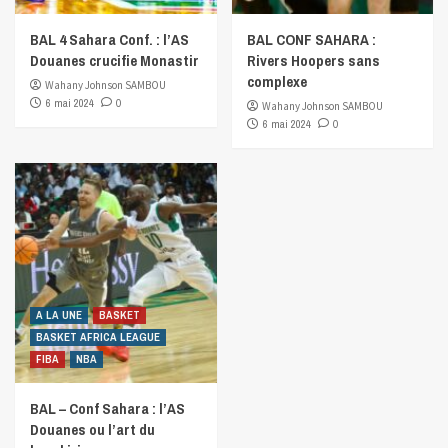
BAL 4 Sahara Conf. : l’AS
BAL CONF SAHARA :
Douanes crucifie Monastir
Rivers Hoopers sans
complexe
Wahany Johnson SAMBOU
6 mai 2024
0
Wahany Johnson SAMBOU
6 mai 2024
0
A LA UNE
BASKET
BASKET AFRICA LEAGUE
FIBA
NBA
BAL – Conf Sahara : l’AS
Douanes ou l’art du