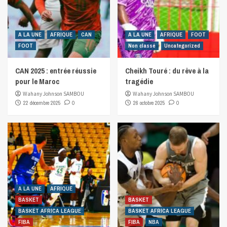
A LA UNE
AFRIQUE
CAN
A LA UNE
AFRIQUE
FOOT
FOOT
Non classé
Uncategorized
CAN 2025 : entrée réussie
Cheikh Touré : du rêve à la
pour le Maroc
tragédie
Wahany Johnson SAMBOU
Wahany Johnson SAMBOU
22 décembre 2025
0
26 octobre 2025
0
A LA UNE
AFRIQUE
BASKET
BASKET
BASKET AFRICA LEAGUE
BASKET AFRICA LEAGUE
FIBA
FIBA
NBA