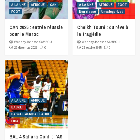
A LA UNE
AFRIQUE
CAN
A LA UNE
AFRIQUE
FOOT
FOOT
Non classé
Uncategorized
CAN 2025 : entrée réussie
Cheikh Touré : du rêve à
pour le Maroc
la tragédie
Wahany Johnson SAMBOU
Wahany Johnson SAMBOU
22 décembre 2025
0
26 octobre 2025
0
A LA UNE
AFRIQUE
BASKET
BASKET AFRICA LEAGUE
FIBA
BAL 4 Sahara Conf. : l’AS