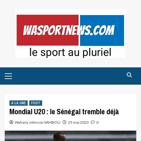
Skip
to
content
Primary
Menu
A LA UNE
FOOT
Mondial U20 : le Sénégal tremble déjà
Wahany Johnson SAMBOU
25 mai 2023
0