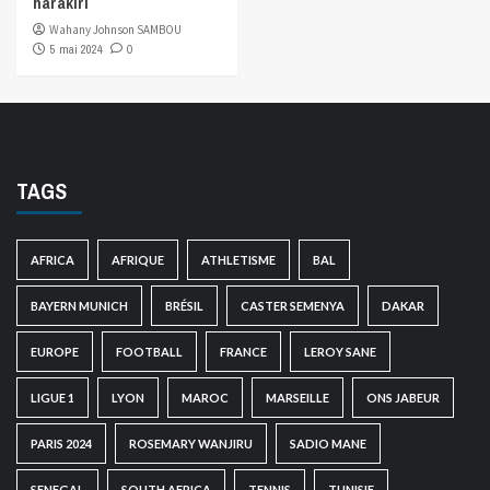
harakiri
Wahany Johnson SAMBOU
5 mai 2024
0
TAGS
AFRICA
AFRIQUE
ATHLETISME
BAL
BAYERN MUNICH
BRÉSIL
CASTER SEMENYA
DAKAR
EUROPE
FOOTBALL
FRANCE
LEROY SANE
LIGUE 1
LYON
MAROC
MARSEILLE
ONS JABEUR
PARIS 2024
ROSEMARY WANJIRU
SADIO MANE
SENEGAL
SOUTH AFRICA
TENNIS
TUNISIE