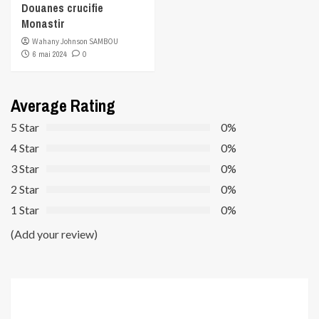
Douanes crucifie
Monastir
Wahany Johnson SAMBOU
6 mai 2024
0
Average Rating
5 Star
0%
4 Star
0%
3 Star
0%
2 Star
0%
1 Star
0%
(Add your review)