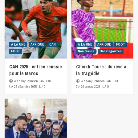
A LA UNE
AFRIQUE
CAN
A LA UNE
AFRIQUE
FOOT
FOOT
Non classé
Uncategorized
CAN 2025 : entrée réussie
Cheikh Touré : du rêve à
pour le Maroc
la tragédie
Wahany Johnson SAMBOU
Wahany Johnson SAMBOU
22 décembre 2025
0
26 octobre 2025
0