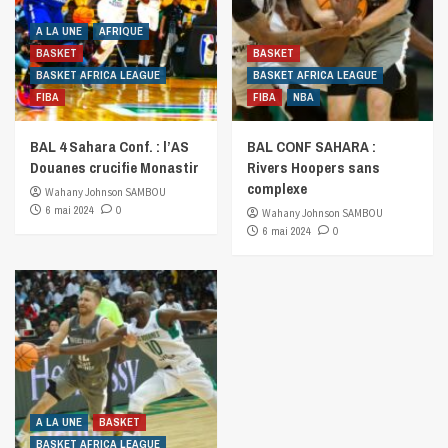
A LA UNE
AFRIQUE
BASKET
BASKET
BASKET AFRICA LEAGUE
BASKET AFRICA LEAGUE
FIBA
FIBA
NBA
BAL 4 Sahara Conf. : l’AS
BAL CONF SAHARA :
Douanes crucifie Monastir
Rivers Hoopers sans
complexe
Wahany Johnson SAMBOU
6 mai 2024
0
Wahany Johnson SAMBOU
6 mai 2024
0
A LA UNE
BASKET
BASKET AFRICA LEAGUE