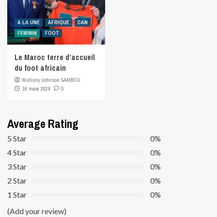
A LA UNE
AFRIQUE
CAN
FEMININ
FOOT
Le Maroc terre d’accueil
du foot africain
Wahany Johnson SAMBOU
16 mars 2024
0
Average Rating
5 Star
0%
4 Star
0%
3 Star
0%
2 Star
0%
1 Star
0%
(Add your review)