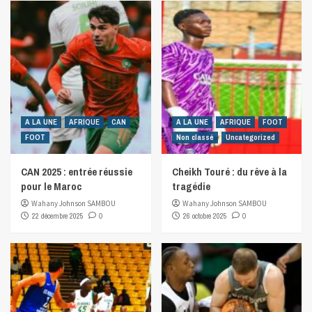
A LA UNE
AFRIQUE
CAN
A LA UNE
AFRIQUE
FOOT
FOOT
Non classé
Uncategorized
CAN 2025 : entrée réussie
Cheikh Touré : du rêve à la
pour le Maroc
tragédie
Wahany Johnson SAMBOU
Wahany Johnson SAMBOU
22 décembre 2025
0
26 octobre 2025
0