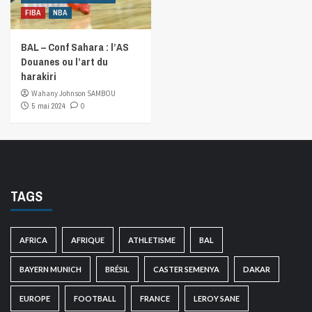
FIBA
NBA
BAL – Conf Sahara : l’AS
Douanes ou l’art du
harakiri
Wahany Johnson SAMBOU
5 mai 2024
0
TAGS
AFRICA
AFRIQUE
ATHLETISME
BAL
BAYERN MUNICH
BRÉSIL
CASTER SEMENYA
DAKAR
EUROPE
FOOTBALL
FRANCE
LEROY SANE