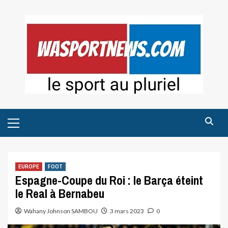
Skip
to
content
Primary
Menu
EUROPE
FOOT
Espagne-Coupe du Roi : le Barça éteint
le Real à Bernabeu
Wahany Johnson SAMBOU
3 mars 2023
0