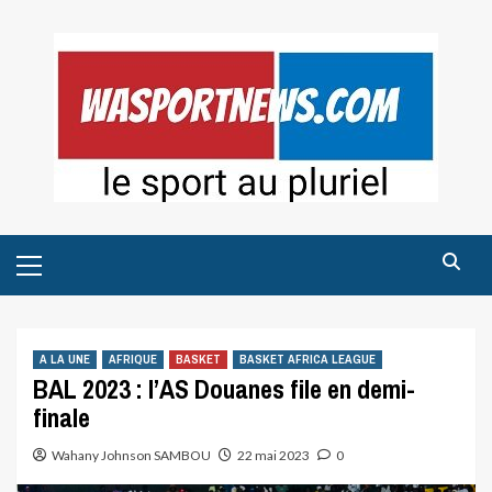
Skip
to
content
Primary
Menu
A LA UNE
AFRIQUE
BASKET
BASKET AFRICA LEAGUE
BAL 2023 : l’AS Douanes file en demi-
finale
Wahany Johnson SAMBOU
22 mai 2023
0