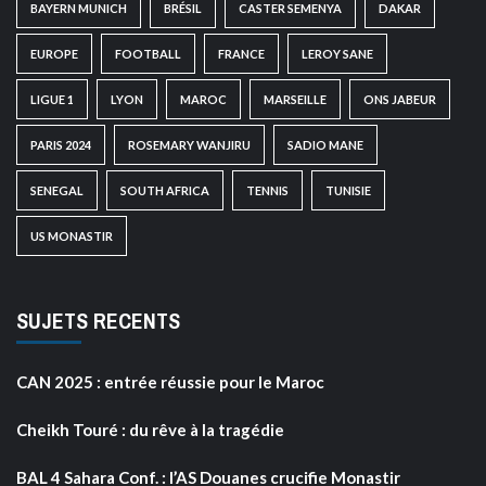
BAYERN MUNICH
BRÉSIL
CASTER SEMENYA
DAKAR
EUROPE
FOOTBALL
FRANCE
LEROY SANE
LIGUE 1
LYON
MAROC
MARSEILLE
ONS JABEUR
PARIS 2024
ROSEMARY WANJIRU
SADIO MANE
SENEGAL
SOUTH AFRICA
TENNIS
TUNISIE
US MONASTIR
SUJETS RECENTS
CAN 2025 : entrée réussie pour le Maroc
Cheikh Touré : du rêve à la tragédie
BAL 4 Sahara Conf. : l’AS Douanes crucifie Monastir