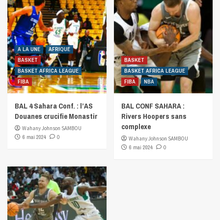
A LA UNE
AFRIQUE
BASKET
BASKET
BASKET AFRICA LEAGUE
BASKET AFRICA LEAGUE
FIBA
FIBA
NBA
BAL 4 Sahara Conf. : l’AS
BAL CONF SAHARA :
Douanes crucifie Monastir
Rivers Hoopers sans
complexe
Wahany Johnson SAMBOU
6 mai 2024
0
Wahany Johnson SAMBOU
6 mai 2024
0