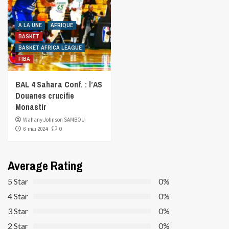
A LA UNE
AFRIQUE
BASKET
BASKET AFRICA LEAGUE
FIBA
BAL 4 Sahara Conf. : l’AS
Douanes crucifie
Monastir
Wahany Johnson SAMBOU
6 mai 2024
0
Average Rating
5 Star
0%
4 Star
0%
3 Star
0%
2 Star
0%