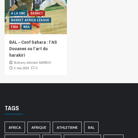
A LA UNE
BASKET
BASKET AFRICA LEAGUE
FIBA
NBA
BAL – Conf Sahara : l’AS
Douanes ou l’art du
harakiri
Wahany Johnson SAMBOU
5 mai 2024
0
TAGS
AFRICA
AFRIQUE
ATHLETISME
BAL