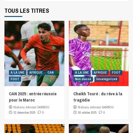
TOUS LES TITRES
A LA UNE
AFRIQUE
CAN
A LA UNE
AFRIQUE
FOOT
FOOT
Non classé
Uncategorized
CAN 2025 : entrée réussie
Cheikh Touré : du rêve à la
pour le Maroc
tragédie
Wahany Johnson SAMBOU
Wahany Johnson SAMBOU
22 décembre 2025
0
26 octobre 2025
0