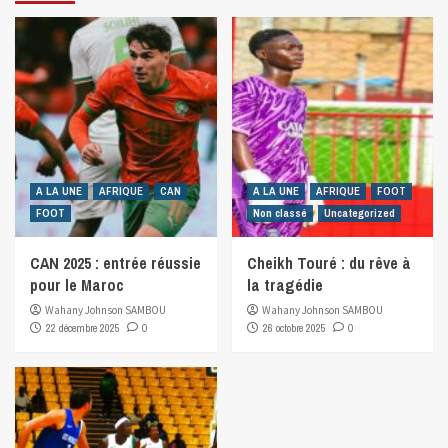
A LA UNE
AFRIQUE
CAN
A LA UNE
AFRIQUE
FOOT
FOOT
Non classé
Uncategorized
CAN 2025 : entrée réussie
Cheikh Touré : du rêve à
pour le Maroc
la tragédie
Wahany Johnson SAMBOU
Wahany Johnson SAMBOU
22 décembre 2025
0
26 octobre 2025
0