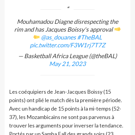
Mouhamadou Diagne disrespecting the
rim and has Jacques Boissy's approval
@as_douanes
#TheBAL
pic.twitter.com/F3W1rj7T7Z
— Basketball Africa League (@theBAL)
May 21, 2023
Les coéquipiers de Jean-Jacques Boissy (15
points) ont plié le match dès la première période.
Avec un handicap de 15 points à la mi-temps (52-
37), les Mozambicains ne sont pas parvenus à
trouver les arguments pour inverser la tendance.
Portés par un Samba Fall des grands soirs (23