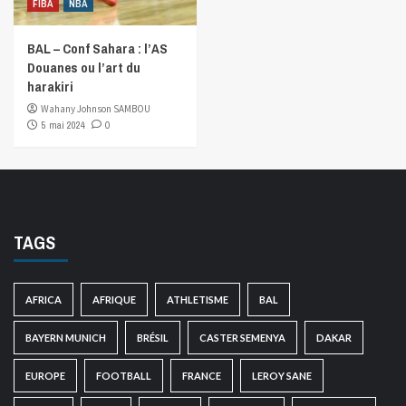
FIBA
NBA
BAL – Conf Sahara : l’AS
Douanes ou l’art du
harakiri
Wahany Johnson SAMBOU
5 mai 2024
0
TAGS
AFRICA
AFRIQUE
ATHLETISME
BAL
BAYERN MUNICH
BRÉSIL
CASTER SEMENYA
DAKAR
EUROPE
FOOTBALL
FRANCE
LEROY SANE