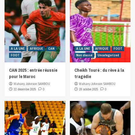
A LA UNE
AFRIQUE
CAN
A LA UNE
AFRIQUE
FOOT
FOOT
Non classé
Uncategorized
CAN 2025 : entrée réussie
Cheikh Touré : du rêve à la
pour le Maroc
tragédie
Wahany Johnson SAMBOU
Wahany Johnson SAMBOU
22 décembre 2025
0
26 octobre 2025
0