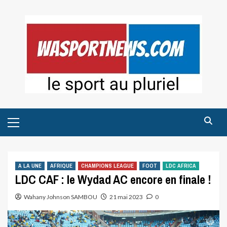
Skip
to
content
Primary
Menu
A LA UNE
AFRIQUE
CHAMPIONS LEAGUE
FOOT
LDC AFRICA
LDC CAF : le Wydad AC encore en finale !
Wahany Johnson SAMBOU
21 mai 2023
0