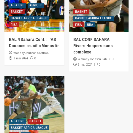
A LA UNE
AFRIQUE
BASKET
BASKET
BASKET AFRICA LEAGUE
BASKET AFRICA LEAGUE
FIBA
FIBA
NBA
BAL 4 Sahara Conf. : l’AS
BAL CONF SAHARA :
Douanes crucifie Monastir
Rivers Hoopers sans
complexe
Wahany Johnson SAMBOU
6 mai 2024
0
Wahany Johnson SAMBOU
6 mai 2024
0
A LA UNE
BASKET
BASKET AFRICA LEAGUE