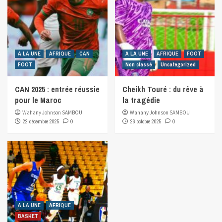
A LA UNE
AFRIQUE
CAN
A LA UNE
AFRIQUE
FOOT
FOOT
Non classé
Uncategorized
CAN 2025 : entrée réussie
Cheikh Touré : du rêve à
pour le Maroc
la tragédie
Wahany Johnson SAMBOU
Wahany Johnson SAMBOU
22 décembre 2025
0
26 octobre 2025
0
A LA UNE
AFRIQUE
BASKET